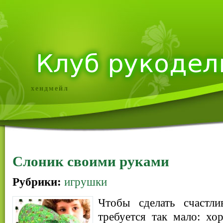
хендмейл
Слоник своими руками
Рубрики:
игрушки
Чтобы сделать счастл
требуется так мало: хо