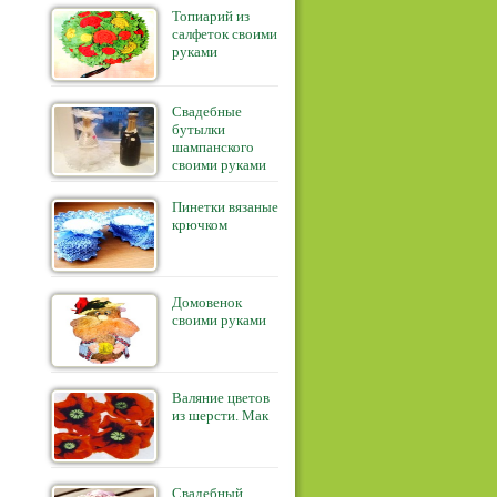
Топиарий из
салфеток своими
руками
Свадебные
бутылки
шампанского
своими руками
Пинетки вязаные
крючком
Домовенок
своими руками
Валяние цветов
из шерсти. Мак
Свадебный