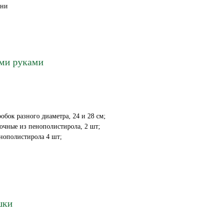
ани
ими руками
робок разного диаметра, 24 и 28 см;
очные из пенополистирола, 2 шт;
нополистирола 4 шт;
шки