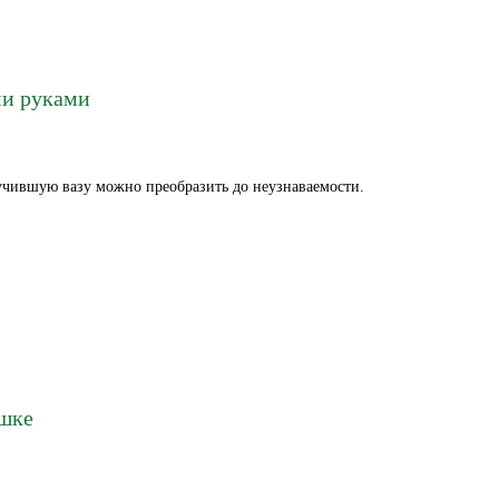
ми руками
учившую вазу можно преобразить до неузнаваемости.
шке