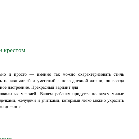
и крестом
льно и просто — именно так можно охарактеризовать стиль
нь ненавязчивый и уместный в повседневной жизни, он всегда
чное настроение. Прекрасный вариант для
школьных мелочей. Вашем ребёнку придутся по вкусу милые
дечками, желудями и улитками, которыми легко можно украсить
ли дневник.
ками