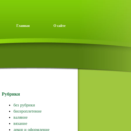
Главная
О сайте
Рубрики
без рубрики
бисероплетение
валяние
вязание
декор и оформление