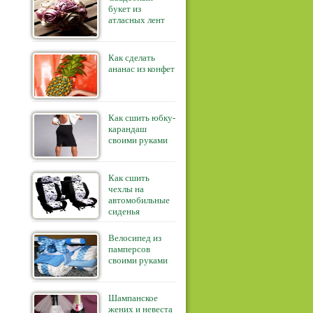
букет из
атласных лент
Как сделать
ананас из конфет
Как сшить юбку-
карандаш
своими руками
Как сшить
чехлы на
автомобильные
сиденья
Велосипед из
памперсов
своими руками
Шампанское
жених и невеста