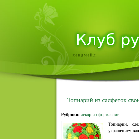
хендмейл
Топиарий из салфеток сво
Рубрики:
декор и оформление
Топиарий, сд
украшением ваш