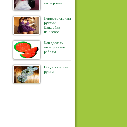
мастер-класс
Пеньюар своими
руками.
Выкройка
пеньюара.
Как сделать
мыло ручной
работы
Ободок своими
руками