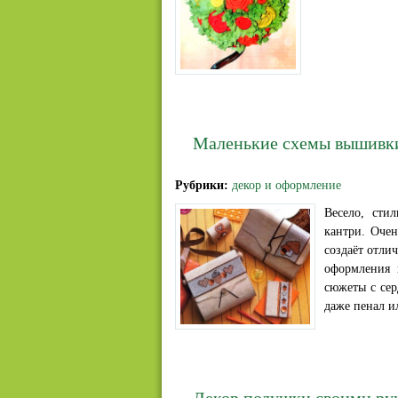
Маленькие схемы вышивк
Рубрики:
декор и оформление
Весело, сти
кантри. Оче
создаёт отли
оформления 
сюжеты с сер
даже пенал и
Декор подушки своими ру