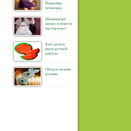
Выкройка
пеньюара.
Шампанское
жених и невеста
мастер-класс
Как сделать
мыло ручной
работы
Ободок своими
руками