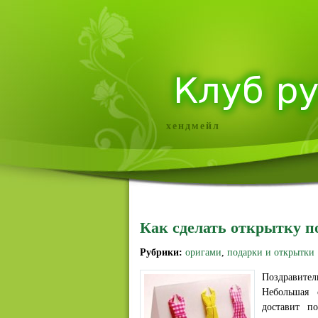
хендмейл
Как сделать открытку п
Рубрики:
оригами
,
подарки и открытки
Поздравите
Небольшая 
доставит п