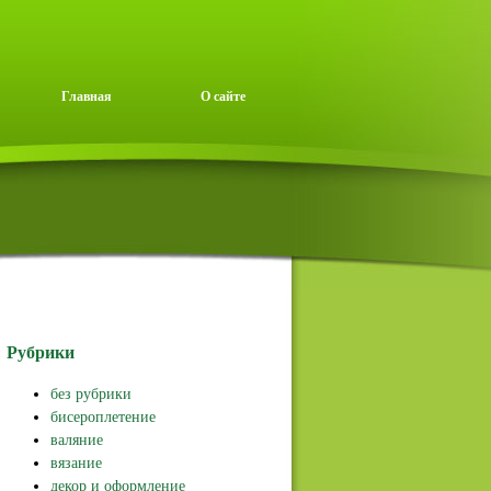
Главная
О сайте
Рубрики
без рубрики
бисероплетение
валяние
вязание
декор и оформление