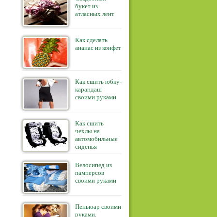
букет из
атласных лент
Как сделать
ананас из конфет
Как сшить юбку-
карандаш
своими руками
Как сшить
чехлы на
автомобильные
сиденья
Велосипед из
памперсов
своими руками
Пеньюар своими
руками.