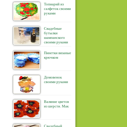
Топиарий из
салфеток своими
руками
Свадебные
бутылки
шампанского
своими руками
Пинетки вязаные
крючком
Домовенок
своими руками
Валяние цветов
из шерсти. Мак
Свадебный