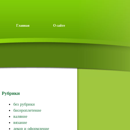
Главная
О сайте
Рубрики
без рубрики
бисероплетение
валяние
вязание
декор и оформление