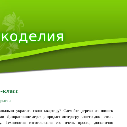
-класс
крытки
инально украсить свою квартиру? Сделайте дерево из шишек
ми. Декоративное деревце придаст интерьеру вашего дома стиль
. Технология изготовления его очень проста, достаточно