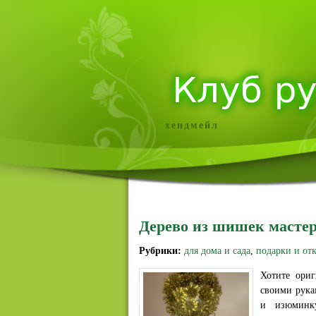
хендмейл
Дерево из шишек мастер
Рубрики:
для дома и сада
,
подарки и от
Хотите ориг
своими рука
и изюминку