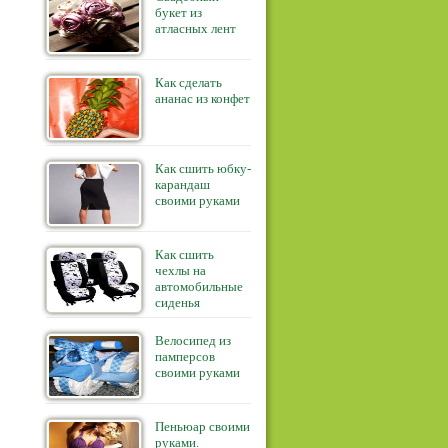
букет из
атласных лент
Как сделать
ананас из конфет
Как сшить юбку-
карандаш
своими руками
Как сшить
чехлы на
автомобильные
сиденья
Велосипед из
памперсов
своими руками
Пеньюар своими
руками.