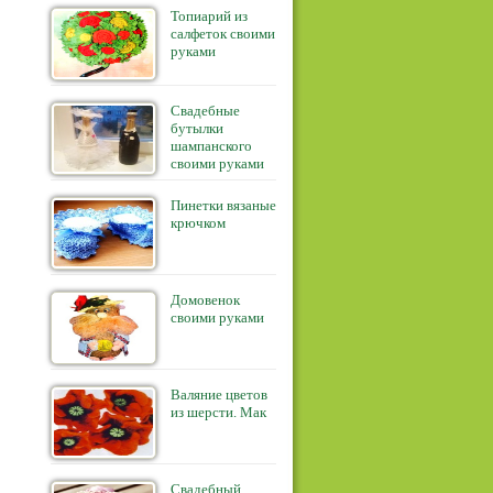
Топиарий из
салфеток своими
руками
Свадебные
бутылки
шампанского
своими руками
Пинетки вязаные
крючком
Домовенок
своими руками
Валяние цветов
из шерсти. Мак
Свадебный