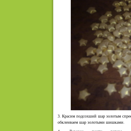
3. Красим подсохший шар золотым спрее
обклеиваем шар золотыми шишками.