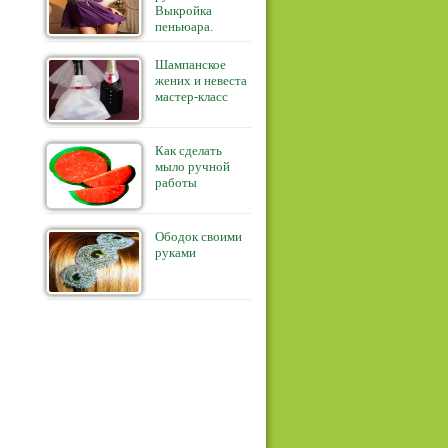
Выкройка
пеньюара.
Шампанское
жених и невеста
мастер-класс
Как сделать
мыло ручной
работы
Ободок своими
руками