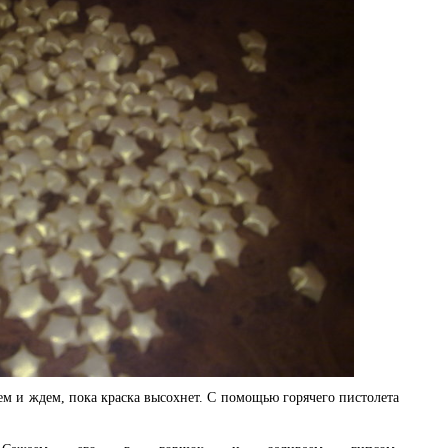
м и ждем, пока краска высохнет. С помощью горячего пистолета