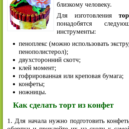
близкому человеку.
Для изготовления
то
понадобятся следу
инструменты:
пеноплекс (можно использовать экстр
пенополистерол);
двухсторонний скотч;
клей момент;
гофрированная или креповая бумага;
конфеты;
ножницы.
Как сделать торт из конфет
1. Для начала нужно подготовить конфеты
обертки и приклейте их на скотч к само