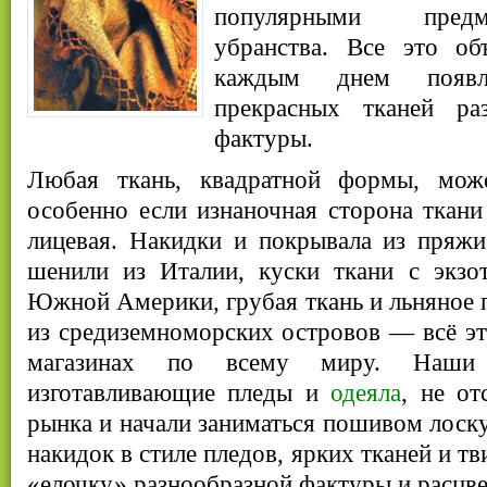
популярными пред
убранства. Все это об
каждым днем появл
прекрасных тканей ра
фактуры.
Любая ткань, квадратной формы, може
особенно если изнаночная сторона ткани 
лицевая. Накидки и покрывала из пряжи
шенили из Италии, куски ткани с экзо
Южной Америки, грубая ткань и льняное
из средиземноморских островов — всё э
магазинах по всему миру. Наши
изготавливающие пледы и
одеяла
, не от
рынка и начали заниматься пошивом лоску
накидок в стиле пледов, ярких тканей и тв
«елочку» разнообразной фактуры и расцве