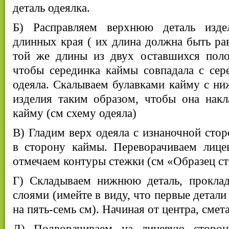
деталь одеялка.
Б) Расправляем верхнюю деталь изд
длинных края ( их длина должна быть ра
той же длины из двух оставшихся полос
чтобы серединка каймы совпадала с сер
одеяла. Скалываем булавками кайму с н
изделия таким образом, чтобы она накл
кайму (см схему одеяла)
В) Гладим верх одеяла с изнаночной сто
в сторону каймы. Переворачиваем лице
отмечаем контуры стежки (см «Образец ст
Г) Складываем нижнюю деталь, прокла
слоями (имейте в виду, что первые детал
на пять-семь см). Начиная от центра, смет
Д) Подворачиваем на лицевую сторо