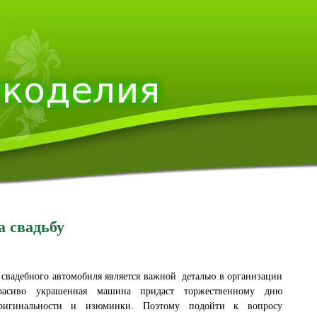
 свадьбу
свадебного автомобиля является важной деталью в организации
расиво украшенная машина придаст торжественному дню
ригинальности и изюминки. Поэтому подойти к вопросу