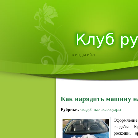
хендмейл
Как нарядить машину на
Рубрики:
свадебные аксессуары
Оформление 
свадьбы. К
роскоши, о