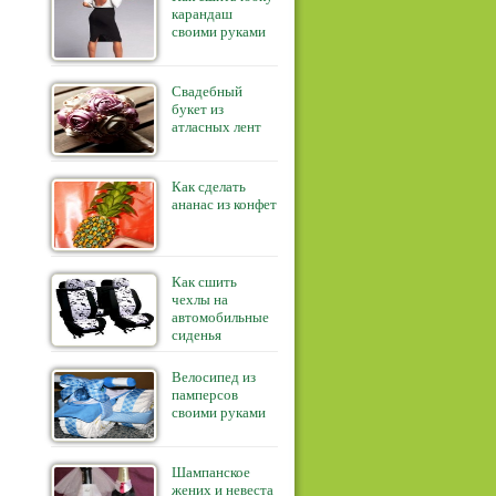
карандаш
своими руками
Свадебный
букет из
атласных лент
Как сделать
ананас из конфет
Как сшить
чехлы на
автомобильные
сиденья
Велосипед из
памперсов
своими руками
Шампанское
жених и невеста