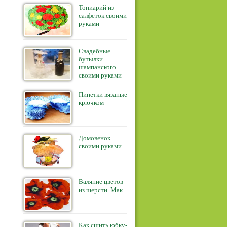
Топиарий из
салфеток своими
руками
Свадебные
бутылки
шампанского
своими руками
Пинетки вязаные
крючком
Домовенок
своими руками
Валяние цветов
из шерсти. Мак
Как сшить юбку-