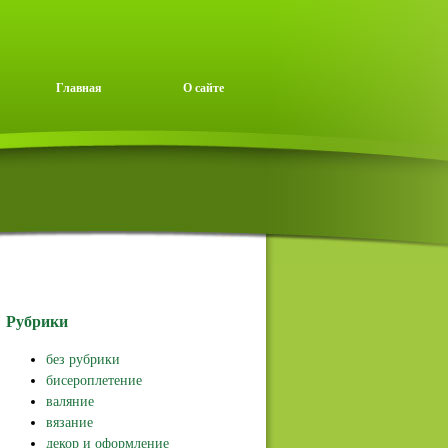
Главная
О сайте
Рубрики
без рубрики
бисероплетение
валяние
вязание
декор и оформление