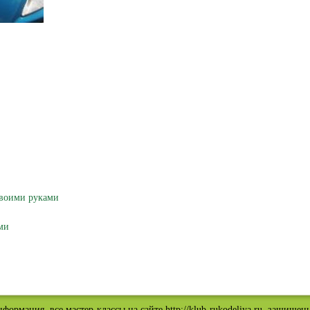
своими руками
ми
нформация, все мастер-классы на сайте http://klub-rukodeliya.ru, защищен