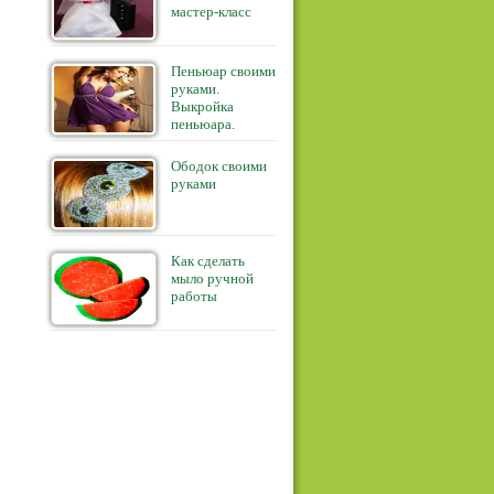
мастер-класс
Пеньюар своими
руками.
Выкройка
пеньюара.
Ободок своими
руками
Как сделать
мыло ручной
работы