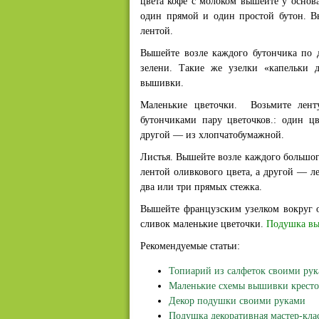
цвета кофе с молоком вышейте у основ
один прямой и один простой бутон. В
лентой.
Вышейте возле каждого бутончика по д
зелени. Такие же узелки «капельки 
вышивки.
Маленькие цветочки. Возьмите лен
бутончиками пару цветочков.: один ц
другой — из хлопчатобумажной.
Листья. Вышейте возле каждого большог
лентой оливкового цвета, а другой — л
два или три прямых стежка.
Вышейте французским узелком вокруг 
сливок маленькие цветочки.
Подушка вы
Рекомендуемые статьи:
Топиарий из салфеток своими ру
Маленькие схемы вышивки крест
Декор подушки своими руками
Подушка декоративная мастер-кла