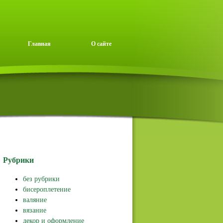
Главная
О сайте
Рубрики
без рубрики
бисероплетение
валяние
вязание
декор и оформление