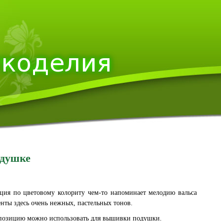
одушке
ция по цветовому колориту чем-то напоминает мелодию вальса
нты здесь очень нежных, пастельных тонов.
озицию можно использовать для вышивки подушки.