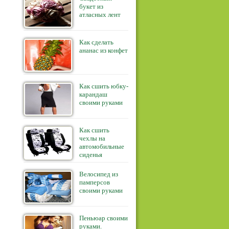
букет из
атласных лент
Как сделать
ананас из конфет
Как сшить юбку-
карандаш
своими руками
Как сшить
чехлы на
автомобильные
сиденья
Велосипед из
памперсов
своими руками
Пеньюар своими
руками.