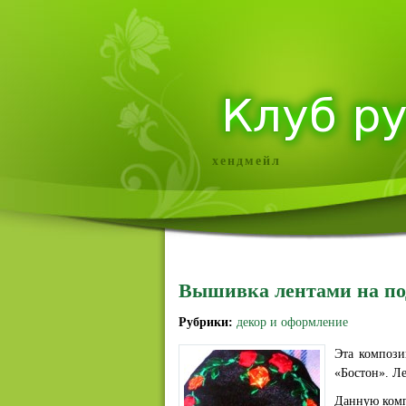
хендмейл
Вышивка лентами на п
Рубрики:
декор и оформление
Эта компози
«Бостон». Ле
Данную комп