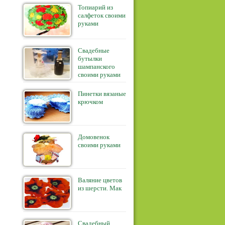
Топиарий из
салфеток своими
руками
Свадебные
бутылки
шампанского
своими руками
Пинетки вязаные
крючком
Домовенок
своими руками
Валяние цветов
из шерсти. Мак
Свадебный