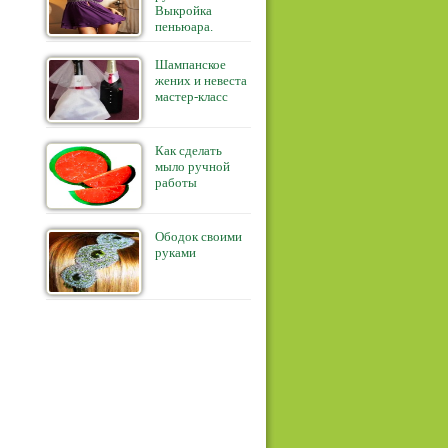
Выкройка
пеньюара.
Шампанское
жених и невеста
мастер-класс
Как сделать
мыло ручной
работы
Ободок своими
руками