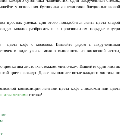
ания каждого бутончика чашелистик: один закрученный стежок,
ышейте у основания бутончика чашелистики бледно-оливковой
ва простых узелка. Для этого понадобится лента цвета старой
дождя» можно разбросать и в произвольном порядке внутри
ту цвета кофе с молоком. Вышейте рядом с закрученными
веточек в виде узелка можно выполнить из вискозной ленты,
о цветка два листочка стежком «цепочка». Вышейте один листик
ентой цвета авокадо. Далее выполните возле каждого листика по
основной композиции лентами цвета кофе с молоком или цвета
шитая лентами
готова!
ками
ом
сс