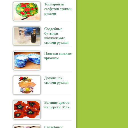
Топиарий из
салфеток своими
руками
Свадебные
бутылки
шампанского
своими руками
Пинетки вязаные
крючком
Домовенок
своими руками
Валяние цветов
из шерсти. Мак
Свадебный