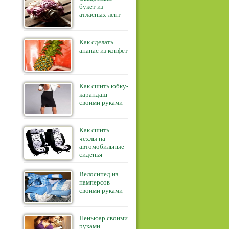
букет из
атласных лент
Как сделать
ананас из конфет
Как сшить юбку-
карандаш
своими руками
Как сшить
чехлы на
автомобильные
сиденья
Велосипед из
памперсов
своими руками
Пеньюар своими
руками.