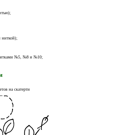
итью);
й ниткой);
нитками №5, №8 и №10;
и
етов на скатерти