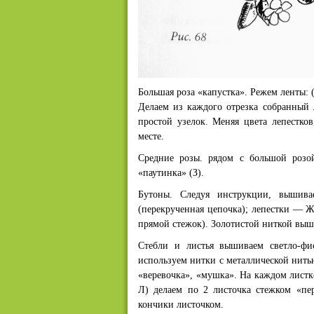
Большая роза «капустка». Режем ленты: (
Делаем из каждого отрезка собранный 
простой узелок. Меняя цвета лепестк
месте.
Средние розы. рядом с большой роз
«паутинка» (З).
Бутоны. Следуя инструкции, вышив
(перекрученная цепочка); лепестки — Ж
прямой стежок). Золотистой ниткой вы
Стебли и листья вышиваем светло-ф
используем нитки с металлической нить
«веревочка», «мушка». На каждом листк
Л) делаем по 2 листочка стежком «пе
кончики листочком.