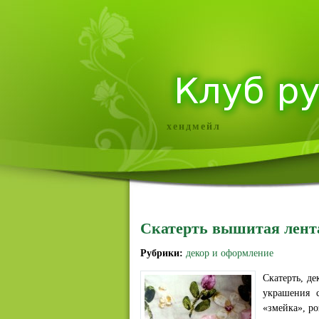
хендмейл
Скатерть вышитая лен
Рубрики:
декор и оформление
Скатерть, д
украшения 
«змейка», ро