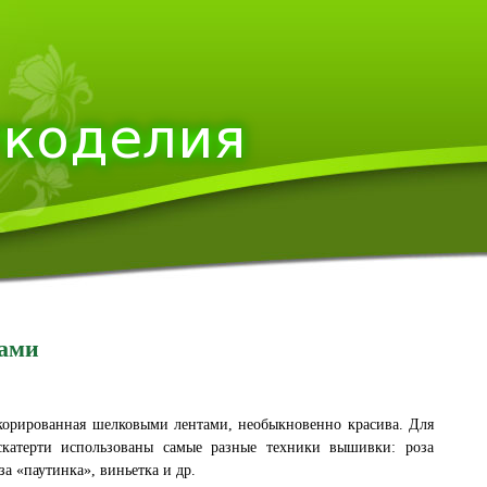
тами
екорированная шелковыми лентами, необыкновенно красива. Для
скатерти использованы самые разные техники вышивки: роза
за «паутинка», виньетка и др.