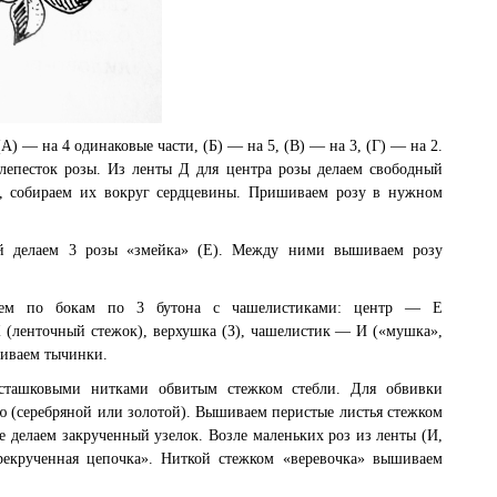
А) — на 4 одинаковые части, (Б) — на 5, (В) — на 3, (Г) — на 2.
лепесток розы. Из ленты Д для центра розы делаем свободный
ов, собираем их вокруг сердцевины. Пришиваем розу в нужном
ой делаем 3 розы «змейка» (Е). Между ними вышиваем розу
аем по бокам по 3 бутона с чашелистиками: центр — Е
 (ленточный стежок), верхушка (З), чашелистик — И («мушка»,
шиваем тычинки.
исташковыми нитками обвитым стежком стебли. Для обвивки
ю (серебряной или золотой). Вышиваем перистые листья стежком
е делаем закрученный узелок. Возле маленьких роз из ленты (И,
рекрученная цепочка». Ниткой стежком «веревочка» вышиваем