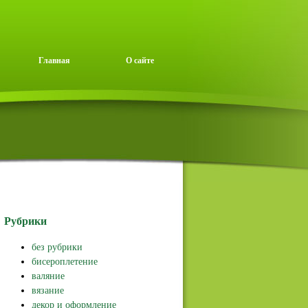
Главная
О сайте
Рубрики
без рубрики
бисероплетение
валяние
вязание
декор и оформление