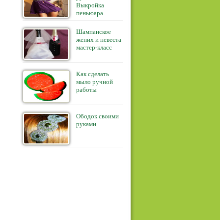
Выкройка
пеньюара.
Шампанское
жених и невеста
мастер-класс
Как сделать
мыло ручной
работы
Ободок своими
руками