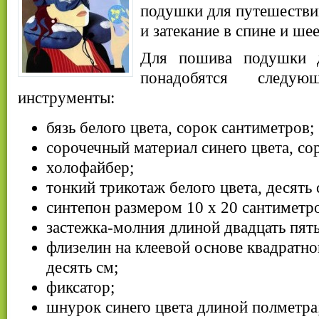
подушки для путешествий
и затекание в спине и шее
Для пошива подушки 
понадобятся следу
инструменты:
бязь белого цвета, сорок сантиметров;
сорочечный материал синего цвета, со
холофайбер;
тонкий трикотаж белого цвета, десять
синтепон размером 10 х 20 сантиметр
застежка-молния длиной двадцать пять
флизелин на клеевой основе квадратн
десять см;
фиксатор;
шнурок синего цвета длиной полметра