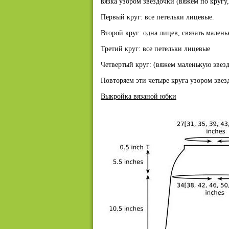
вязка узором звездочки (вяжем по кругу,
Первый круг: все петельки лицевые.
Второй круг: одна лицев, связать малень
Третий круг: все петельки лицевые
Четвертый круг: (вяжем маленькую звезд
Повторяем эти четыре круга узором звез
Выкройка вязаной юбки