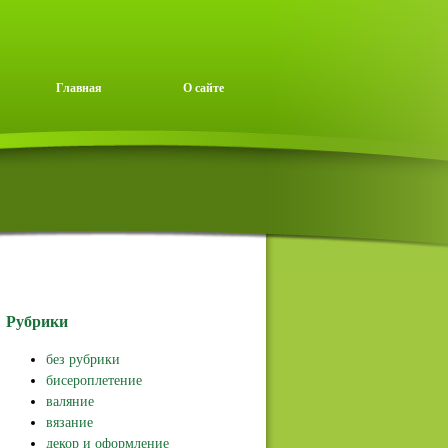
Главная
О сайте
Рубрики
без рубрики
бисероплетение
валяние
вязание
декор и оформление