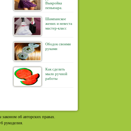
Выкройка
пеньюара.
Шампанское
жених и невеста
мастер-класс
Ободок своими
руками
Как сделать
мыло ручной
работы
ы законом об авторских правах.
б рукоделия.