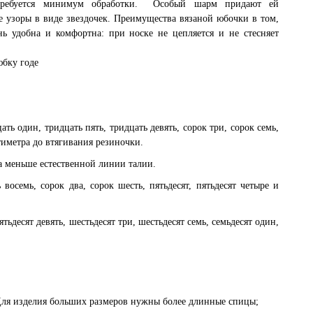
требуется минимум обработки. Особый шарм придают ей
е узоры в виде звездочек. Преимущества вязаной юбочки в том,
нь удобна и комфортна: при носке не цепляется и не стесняет
юбку годе
ть один, тридцать пять, тридцать девять, сорок три, сорок семь,
тиметра до втягивания резиночки.
 меньше естественной линии талии.
 восемь, сорок два, сорок шесть, пятьдесят, пятьдесят четыре и
ятьдесят девять, шестьдесят три, шестьдесят семь, семьдесят один,
Для изделия больших размеров нужны более длинные спицы;