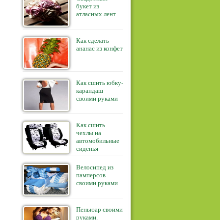
букет из
атласных лент
Как сделать
ананас из конфет
Как сшить юбку-
карандаш
своими руками
Как сшить
чехлы на
автомобильные
сиденья
Велосипед из
памперсов
своими руками
Пеньюар своими
руками.