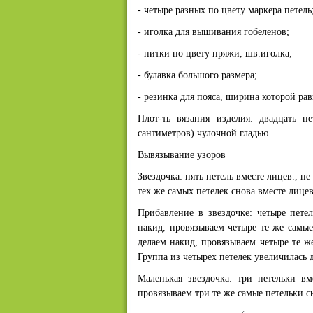
- четыре разных по цвету маркера петель
- иголка для вышивания гобеленов;
- нитки по цвету пряжи, шв.иголка;
- булавка большого размера;
- резинка для пояса, ширина которой равн
Плот-ть вязания изделия: двадцать п
сантиметров) чулочной гладью
Вывязывание узоров
Звездочка: пять петель вместе лицев., н
тех же самых петелек снова вместе лице
Прибавление в звездочке: четыре пете
накид, провязываем четыре те же самые
делаем накид, провязываем четыре те ж
Группа из четырех петелек увеличилась д
Маленькая звездочка: три петельки в
провязываем три те же самые петельки 