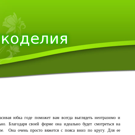
асивая юбка годе поможет вам всегда выглядеть неотразимо и
ьно. Благодаря своей форме она идеально будет смотреться на
е. Она очень просто вяжется с пояса вниз по кругу. Для ее