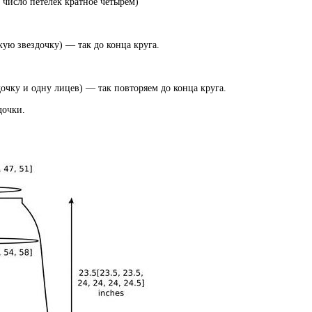
 число петелек кратное четырем)
кую звездочку) — так до конца круга.
очку и одну лицев) — так повторяем до конца круга.
дочки.