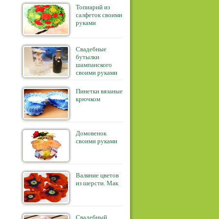
Топиарий из
салфеток своими
руками
Свадебные
бутылки
шампанского
своими руками
Пинетки вязаные
крючком
Домовенок
своими руками
Валяние цветов
из шерсти. Мак
Свадебный