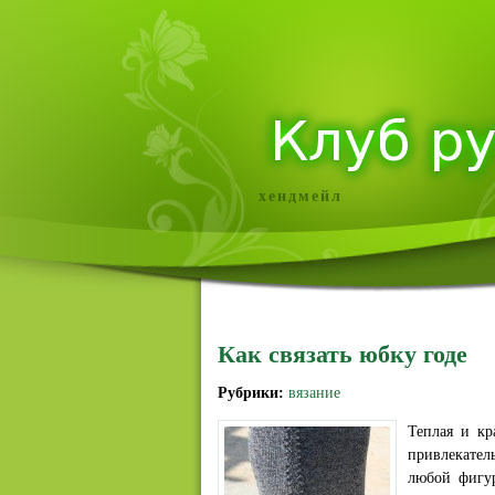
хендмейл
Как связать юбку годе
Рубрики:
вязание
Теплая и кр
привлекател
любой фигур