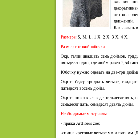
вязания по
декоративны
что она оче
движений.
Как связать 
Размеры
S, M, L, 1 Х, 2 Х, З Х, 4 Х.
Размер готовой юбочки:
Окр. талии двадцать семь дюймов, тридца
пятьдесят один, где дюйм равен 2,54 сан
Юбочку нужно одевать на два-три дюйма
Окр-ть бедер тридцать четыре, тридцать
пятьдесят восемь дюйм.
Окр-ть нижн.края годе: пятьдесят пять, п
семьдесят пять, семьдесят девять дюйм.
Необходимые материалы:
- пряжа Artfibers zoe;
-спицы круговые четыре мм и пять мм. 