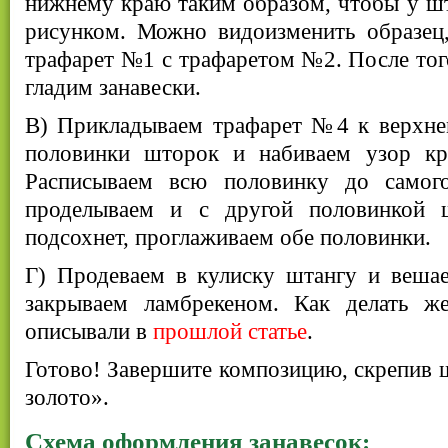
нижнему краю таким образом, чтобы у шт
рисунком. Можно видоизменить образец,
трафарет №1 с трафаретом №2. После того
гладим занавески.
В) Прикладываем трафарет №4 к верхне
половинки шторок и набиваем узор кра
Расписываем всю половинку до самог
проделываем и с другой половинкой ш
подсохнет, проглаживаем обе половинки.
Г) Продеваем в кулиску штангу и веша
закрываем ламбрекеном. Как делать ж
описывали в
прошлой статье
.
Готово! Завершите композицию, скрепив 
золото».
Схема оформления занавесок: