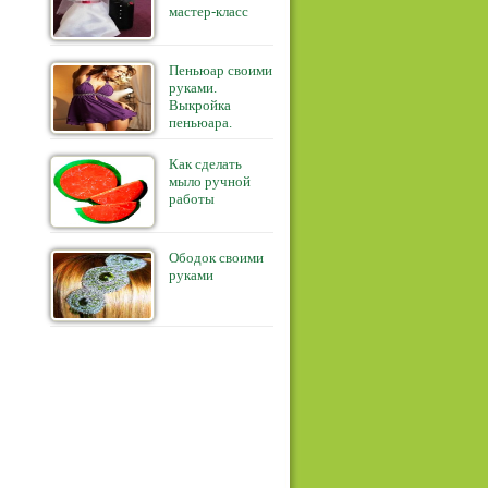
мастер-класс
Пеньюар своими
руками.
Выкройка
пеньюара.
Как сделать
мыло ручной
работы
Ободок своими
руками