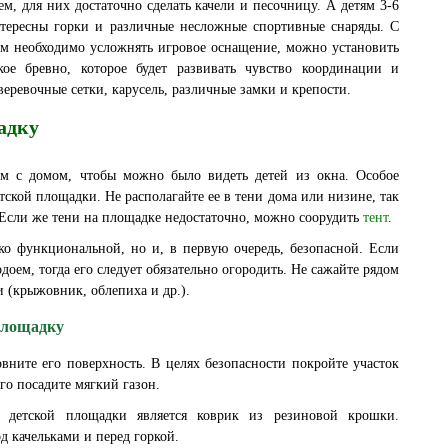
м, для них достаточно сделать качели и песочницу. А детям 3-6
нтересны горки и различные несложные спортивные снаряды. С
м необходимо усложнять игровое оснащение, можно установить
кое бревно, которое будет развивать чувство координации и
веревочные сетки, карусель, различные замки и крепости.
адку
ом с домом, чтобы можно было видеть детей из окна. Особое
ской площадки. Не располагайте ее в тени дома или низине, так
. Если же тени на площадке недостаточно, можно соорудить
тент
.
ко функциональной, но и, в первую очередь, безопасной. Если
оем, тогда его следует обязательно огородить. Не сажайте рядом
 (крыжовник, облепиха и др.).
 площадку
вните его поверхность. В целях безопасности покройте участок
го посадите мягкий газон.
детской площадки является коврик из резиновой крошки.
д качельками и перед горкой.