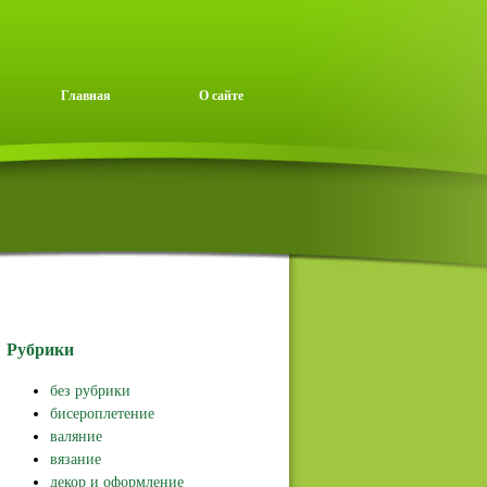
Главная
О сайте
Рубрики
без рубрики
бисероплетение
валяние
вязание
декор и оформление