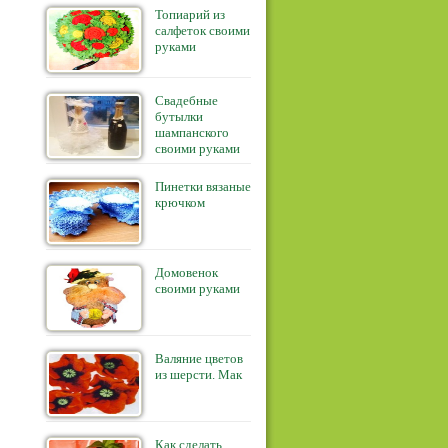
Топиарий из
салфеток своими
руками
Свадебные
бутылки
шампанского
своими руками
Пинетки вязаные
крючком
Домовенок
своими руками
Валяние цветов
из шерсти. Мак
Как сделать