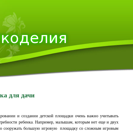
ка для дачи
ровании и создании детской площадки очень важно учитывать
отребности ребенка. Например, малышам, которым нет еще и двух
но сооружать большую игровую площадку со сложным игровым