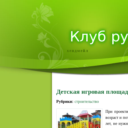
хендмейл
Детская игровая площад
Рубрики:
строительство
При проекти
возраст и п
лет, не нуж