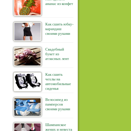
ананас из конфет
Как сшить юбку-
карандаш
своими руками
Свадебный
букет из
атласных лент
Как сшить
чехлы на
автомобильные
сиденья
Велосипед из
памперсов
своими руками
Шампанское
жених и невеста